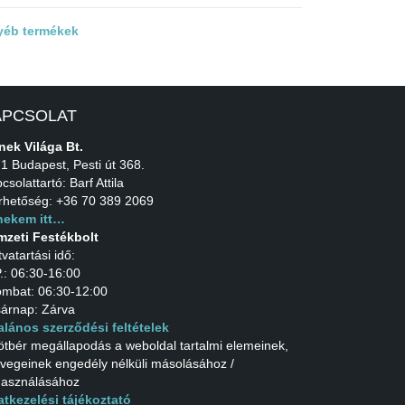
yéb termékek
APCSOLAT
nek Világa Bt.
1 Budapest, Pesti út 368.
csolattartó: Barf Attila
rhetőség: +36 70 389 2069
 nekem itt…
zeti Festékbolt
tvatartási idő:
.: 06:30-16:00
mbat: 06:30-12:00
árnap: Zárva
alános szerződési feltételek
ötbér megállapodás a weboldal tartalmi elemeinek,
vegeinek engedély nélküli másolásához /
használásához
tkezelési tájékoztató