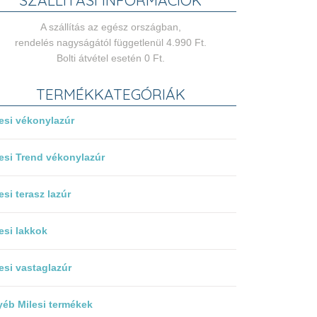
SZÁLLÍTÁSI INFORMÁCIÓK
A szállítás az egész országban,
rendelés nagyságától függetlenül 4.990 Ft.
Bolti átvétel esetén 0 Ft.
TERMÉKKATEGÓRIÁK
esi vékonylazúr
esi Trend vékonylazúr
esi terasz lazúr
esi lakkok
esi vastaglazúr
éb Milesi termékek