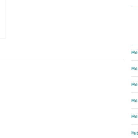
-
Vörös
cseresznye
mennyiség
Mil
Mil
Mil
Mil
Mil
Egy