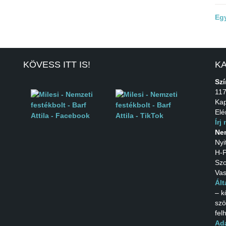
Eg
KÖVESS ITT IS!
K
Szí
117
Kap
Elé
Írj
Nem
Nyi
H-P
Szo
Vas
Ált
– k
szö
fel
Ada