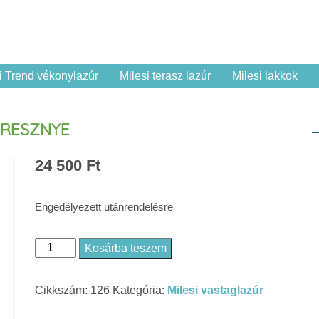
i Trend vékonylazúr
Milesi terasz lazúr
Milesi lakkok
SERESZNYE
24 500
Ft
Engedélyezett utánrendelésre
Kosárba teszem
Milesi
XHT
Cikkszám:
126
Kategória:
Milesi vastaglazúr
123
5L