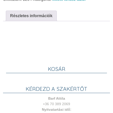
7003
Szürke
25L
Részletes információk
mennyiség
KOSÁR
KÉRDEZD A SZAKÉRTŐT
Barf Attila
+36 70 389 2069
Nyitvatartási idő: