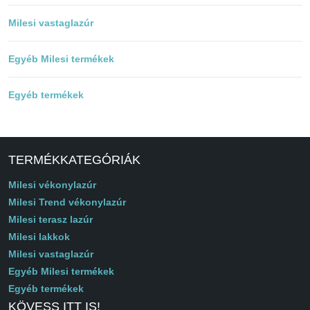
Milesi vastaglazúr
Egyéb Milesi termékek
Egyéb termékek
TERMÉKKATEGÓRIÁK
Milesi vékonylazúr
Milesi Trend vékonylazúr
Milesi terasz lazúr
Milesi lakkok
Milesi vastaglazúr
Egyéb Milesi termékek
Egyéb termékek
KÖVESS ITT IS!