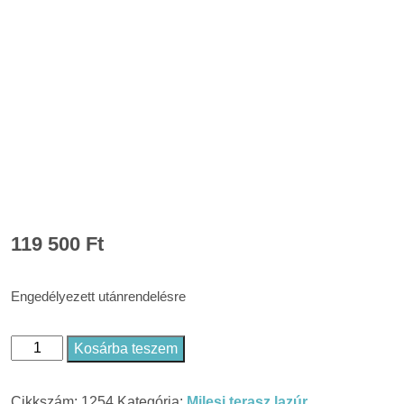
119 500
Ft
Engedélyezett utánrendelésre
Kosárba teszem
Milesi
XWC
Cikkszám:
1254
Kategória:
Milesi terasz lazúr