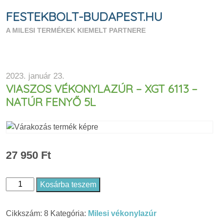
FESTEKBOLT-BUDAPEST.HU
A MILESI TERMÉKEK KIEMELT PARTNERE
2023. január 23.
VIASZOS VÉKONYLAZÚR – XGT 6113 –
NATÚR FENYŐ 5L
27 950
Ft
Kosárba teszem
Viaszos
Vékonylazúr
Cikkszám:
8
Kategória:
Milesi vékonylazúr
-