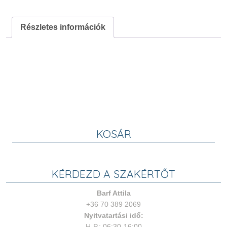
XGT
6113
Részletes információk
-
Natúr
fenyő
5L
mennyiség
KOSÁR
KÉRDEZD A SZAKÉRTŐT
Barf Attila
+36 70 389 2069
Nyitvatartási idő:
H-P.: 06:30-16:00