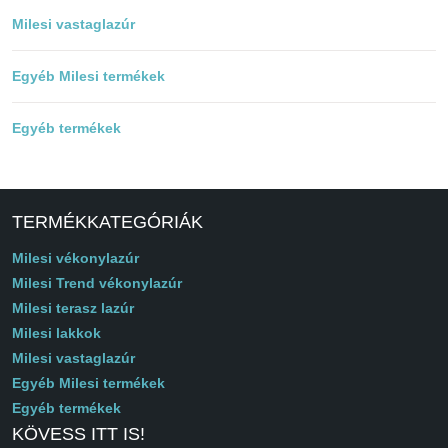
Milesi vastaglazúr
Egyéb Milesi termékek
Egyéb termékek
TERMÉKKATEGÓRIÁK
Milesi vékonylazúr
Milesi Trend vékonylazúr
Milesi terasz lazúr
Milesi lakkok
Milesi vastaglazúr
Egyéb Milesi termékek
Egyéb termékek
KÖVESS ITT IS!