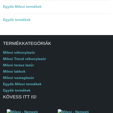
Egyéb Milesi termékek
Egyéb termékek
TERMÉKKATEGÓRIÁK
Milesi vékonylazúr
Milesi Trend vékonylazúr
Milesi terasz lazúr
Milesi lakkok
Milesi vastaglazúr
Egyéb Milesi termékek
Egyéb termékek
KÖVESS ITT IS!