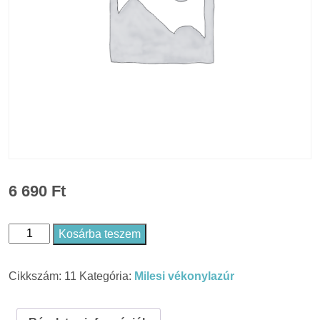
6 690
Ft
Kosárba teszem
Viaszos
Vékonylazúr
Cikkszám:
11
Kategória:
Milesi vékonylazúr
-
XGT
6123